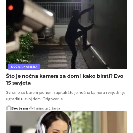
KUĆNA KAMERA
Što je noćna kamera za dom i kako birati? Evo
15 savjeta
Svi smo se barem jednom zapitali što je noćna kamera i vrijedi li je
ugraditi u svoj dom. Odgovor je…
Seoteam
4 minuta čitanja