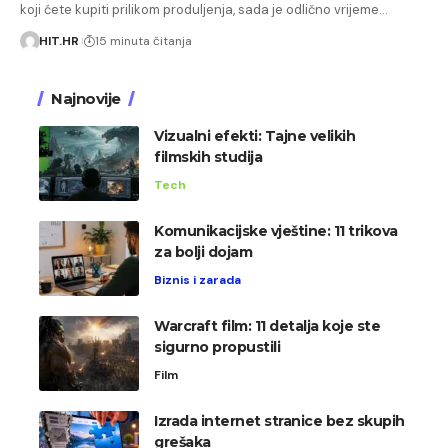
koji ćete kupiti prilikom produljenja, sada je odlično vrijeme…
HIT.HR
15 minuta čitanja
Najnovije
Vizualni efekti: Tajne velikih
filmskih studija
Tech
Komunikacijske vještine: 11 trikova
za bolji dojam
Biznis i zarada
Warcraft film: 11 detalja koje ste
sigurno propustili
Film
Izrada internet stranice bez skupih
grešaka