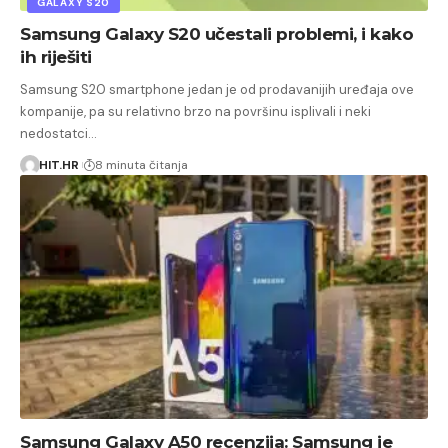
GALAXY S20
Samsung Galaxy S20 učestali problemi, i kako
ih riješiti
Samsung S20 smartphone jedan je od prodavanijih uređaja ove
kompanije, pa su relativno brzo na površinu isplivali i neki
nedostatci…
HIT.HR
8 minuta čitanja
Samsung Galaxy A50 recenzija: Samsung je