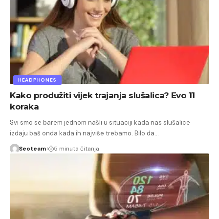
HEADPHONES
Kako produžiti vijek trajanja slušalica? Evo 11
koraka
Svi smo se barem jednom našli u situaciji kada nas slušalice
izdaju baš onda kada ih najviše trebamo. Bilo da…
Seoteam
5 minuta čitanja