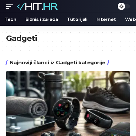
Tech
Biznis i zarada
Tutorijali
Internet
Web 
Gadgeti
Najnoviji članci iz Gadgeti kategorije