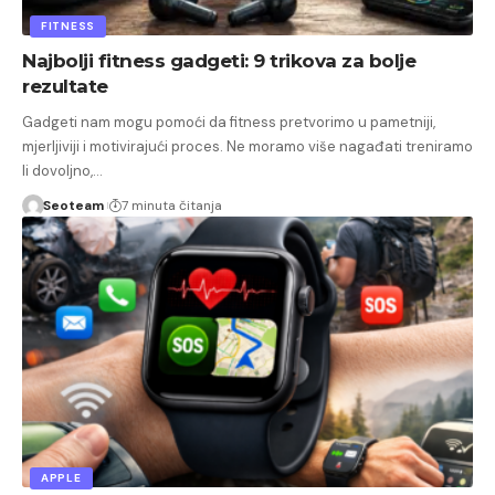
FITNESS
Najbolji fitness gadgeti: 9 trikova za bolje
rezultate
Gadgeti nam mogu pomoći da fitness pretvorimo u pametniji,
mjerljiviji i motivirajući proces. Ne moramo više nagađati treniramo
li dovoljno,…
Seoteam
7 minuta čitanja
APPLE