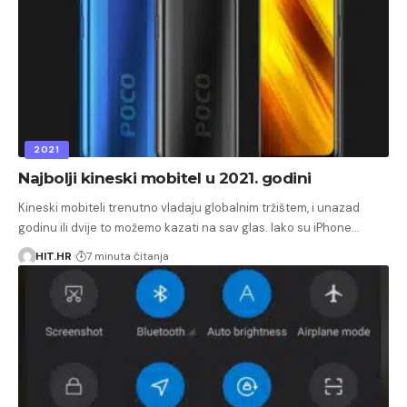
2021
Najbolji kineski mobitel u 2021. godini
Kineski mobiteli trenutno vladaju globalnim tržištem, i unazad
godinu ili dvije to možemo kazati na sav glas. Iako su iPhone…
HIT.HR
7 minuta čitanja