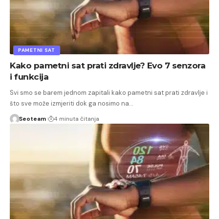
PAMETNI SAT
Kako pametni sat prati zdravlje? Evo 7 senzora
i funkcija
Svi smo se barem jednom zapitali kako pametni sat prati zdravlje i
što sve može izmjeriti dok ga nosimo na…
Seoteam
4 minuta čitanja