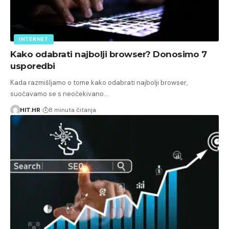
INTERNET
Kako odabrati najbolji browser? Donosimo 7
usporedbi
Kada razmišljamo o tome kako odabrati najbolji browser,
suočavamo se s neočekivano…
HIT.HR
8 minuta čitanja