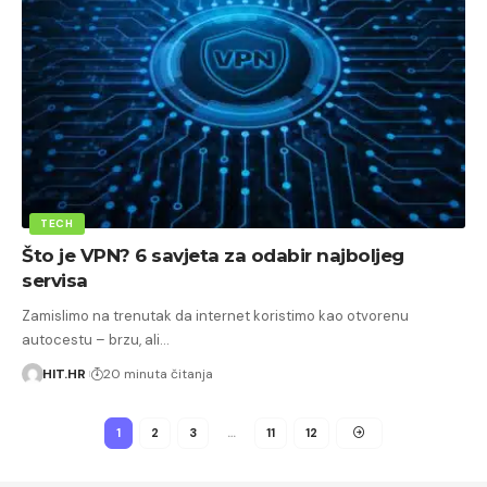
TECH
Što je VPN? 6 savjeta za odabir najboljeg
servisa
Zamislimo na trenutak da internet koristimo kao otvorenu
autocestu – brzu, ali…
HIT.HR
20 minuta čitanja
1
2
3
…
11
12