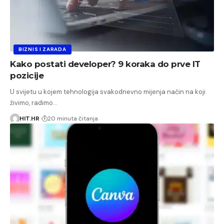
BIZNIS I ZARADA
Kako postati developer? 9 koraka do prve IT
pozicije
U svijetu u kojem tehnologija svakodnevno mijenja način na koji
živimo, radimo…
HIT.HR
20 minuta čitanja