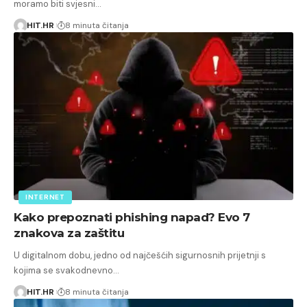
moramo biti svjesni…
HIT.HR
8 minuta čitanja
INTERNET
Kako prepoznati phishing napad? Evo 7
znakova za zaštitu
U digitalnom dobu, jedno od najčešćih sigurnosnih prijetnji s
kojima se svakodnevno…
HIT.HR
8 minuta čitanja