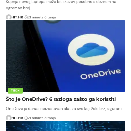
Kupnja novog laptopa može biti izazov, posebno s obzirom na
ogroman broj…
HIT.HR
21 minuta čitanja
TECH
Što je OneDrive? 6 razloga zašto ga koristiti
OneDrive je danas neizostavan alat za sve koji žele brz, siguran i…
HIT.HR
21 minuta čitanja