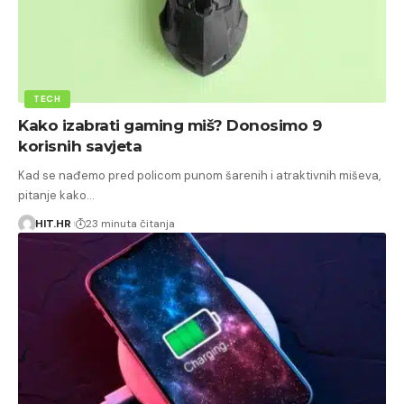
TECH
Kako izabrati gaming miš? Donosimo 9
korisnih savjeta
Kad se nađemo pred policom punom šarenih i atraktivnih miševa,
pitanje kako…
HIT.HR
23 minuta čitanja