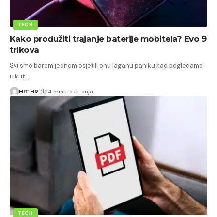
TECH
Kako produžiti trajanje baterije mobitela? Evo 9
trikova
Svi smo barem jednom osjetili onu laganu paniku kad pogledamo
u kut…
HIT.HR
14 minuta čitanja
TECH