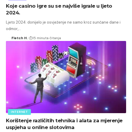
Koje casino igre su se najviše igrale u ljeto
2024.
Ljeto 2024. donijelo je osvježenje ne samo kroz sunčane dane i
odmor,…
Fletch H.
15 minuta čitanja
INTERNET
Korištenje različitih tehnika i alata za mjerenje
uspjeha u online slotovima