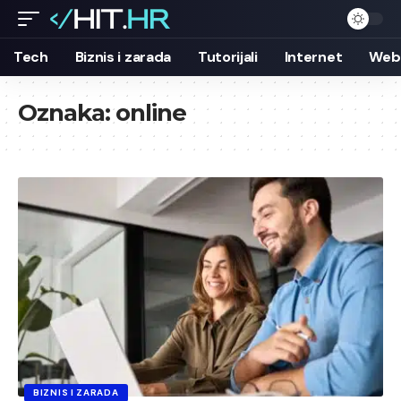
Tech
Biznis i zarada
Tutorijali
Internet
Web 
Oznaka:
online
BIZNIS I ZARADA