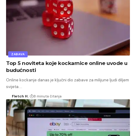
ZABAVA
Top 5 noviteta koje kockarnice online uvode u
budućnosti
Online kockanje danas je ključni dio zabave za milijune ljudi diljem
svijeta.…
Fletch H.
8 minuta čitanja