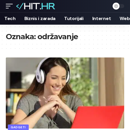
Tech
Biznis i zarada
Tutorijali
Internet
Web 
Oznaka:
održavanje
GADGETI