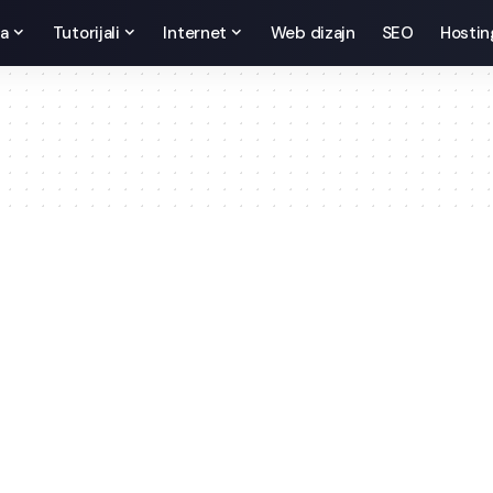
da
Tutorijali
Internet
Web dizajn
SEO
Hostin