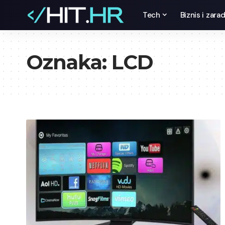
Tech
Biznis i zara
Oznaka:
LCD