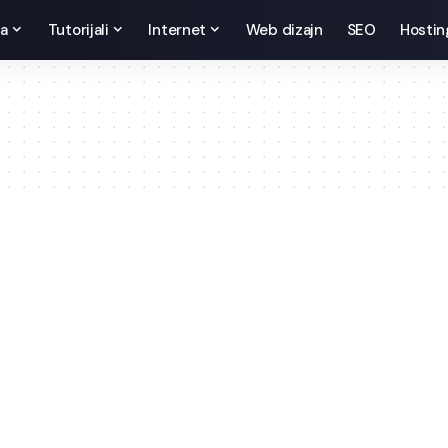
da
Tutorijali
Internet
Web dizajn
SEO
Hostin