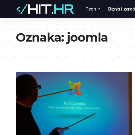
Tech
Biznis i zara
Oznaka:
joomla