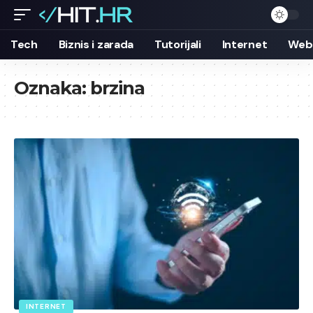
Tech
Biznis i zarada
Tutorijali
Internet
Web 
Oznaka:
brzina
INTERNET