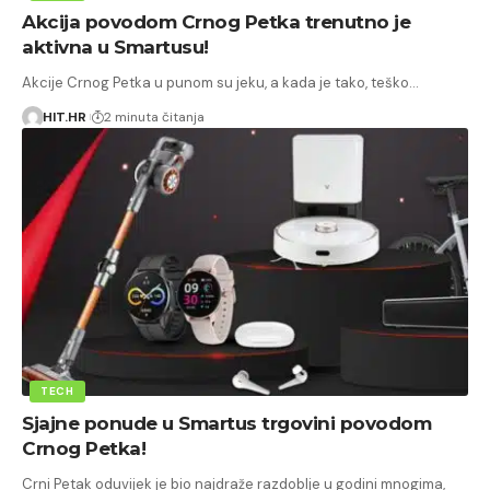
Akcija povodom Crnog Petka trenutno je
aktivna u Smartusu!
Akcije Crnog Petka u punom su jeku, a kada je tako, teško…
HIT.HR
2 minuta čitanja
TECH
Sjajne ponude u Smartus trgovini povodom
Crnog Petka!
Crni Petak oduvijek je bio najdraže razdoblje u godini mnogima,