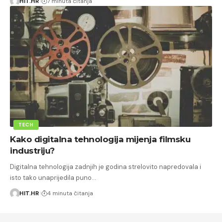
HIT.HR
7 minuta čitanja
TECH
Kako digitalna tehnologija mijenja filmsku
industriju?
Digitalna tehnologija zadnjih je godina strelovito napredovala i
isto tako unaprijedila puno…
HIT.HR
4 minuta čitanja