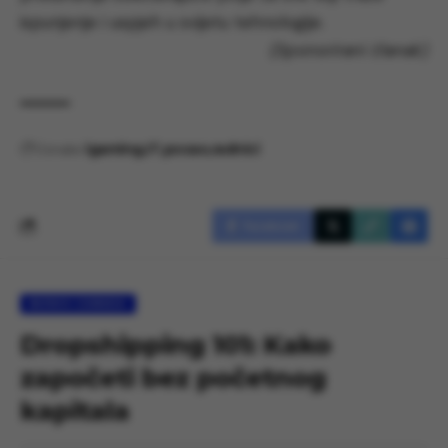
ispunjenje i uspjeh u svijetu tehnologije.
(Sponorirani članak)
Oznake
igaming
IT
posao
radnici
Facebook
BIZNIS I ZARADA
Dropshipping 101: Kako
započeti bez početnog
kapitala