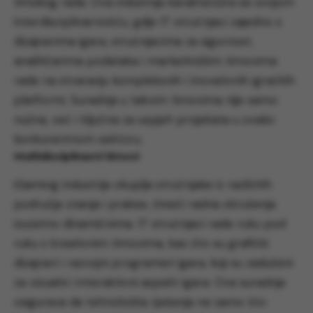
timskog rada. Ova industrija karakterizira se svojom
interdisciplinarnošću, gdje IT stručnjaci zajedno s
dizajnerima igara, stručnjacima za sigurnost,
analitičarima podataka i marketinškim timovima
rade na stvaranju kompleksnih i inovativnih igračkih
platformi. Suradnja u takvim timovima nije samo
nužna, već i ključna za uspjeh projekata u ovako
konkurentnom sektoru.
Multidisciplinarni timovi
iGaming industrija okuplja stručnjake iz različitih
područja znanja i prakse, čineći radna okruženja
izuzetno dinamičnima. IT stručnjaci rade ruku pod
ruku s kreativnim timovima, kao što su grafički
dizajneri i razvojni programeri igara, koji su zaduženi
za vizualni i interaktivni aspekt igara. Ova suradnja
osigurava da tehnološka rješenja ne samo što