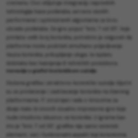
vremenu. Ovo uključuje integraciju naprednih
tehnologija baza podataka, servera visokih
performansi i optimiziranih algoritama za brzu
obradu podataka. Za igre poput “loto 7 od 35”, koje
privlače velik broj korisnika, potrebno je osigurati da
platforma može podržati simultano prijavljivanje
tisuća korisnika, prikupljanje uloga, te isplatu
dobitaka bez kašnjenja ili tehničkih poteškoća.
Inovacije u grafici i korisničkom sučelju
Složena grafika i atraktivno korisničko sučelje ključni
su za privlačenje i zadržavanje korisnika na iGaming
platformama. IT stručnjaci rade s timovima za
dizajn kako bi stvorili vizualno impresivne igre koje
nude intuitivno iskustvo za korisnike. U igrama kao
što je “loto 7 od 35”, grafika nije samo estetski
element, već i funkcionalni aspekt koji korisnicima