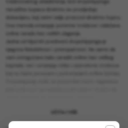
tradicionalnog skladištenja, kod dropshippinga
narudžbe kupaca direktno se prosljeđuju
dobavljaču, koji zatim šalje proizvod direktno kupcu.
Ova metoda smanjuje početne troškove i olakšava
online zaradu bez velikih ulaganja.
Jedna od ključnih prednosti dropshippinga je
njegova fleksibilnost i pristupačnost. Ne samo da
vam omogućava kako zaraditi online bez velikog
kapitala, već i smanjuje rizike i operativne troškove
koji su inače povezani s pokretanjem online biznisa.
Dropshipping vodič za početnike često naglašava
jednostavnost upravljanja poslovanjem, budući da
nema potrebe za upravljanjem zaliha ili
organizacijom logistike.
UČITAJ VIŠE
Za one koji traže kako započeti dropshipping, važno
je istaknuti da ovaj model omogućava testiranje