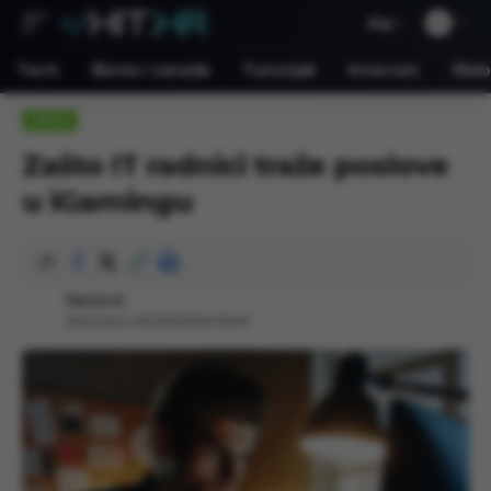
Aa
Font
Resizer
Tech
Biznis i zarada
Tutorijali
Internet
Web 
TECH
Zašto IT radnici traže poslove
u iGamingu
Fletch H.
Ažurirano: 02/05/2024 18:44