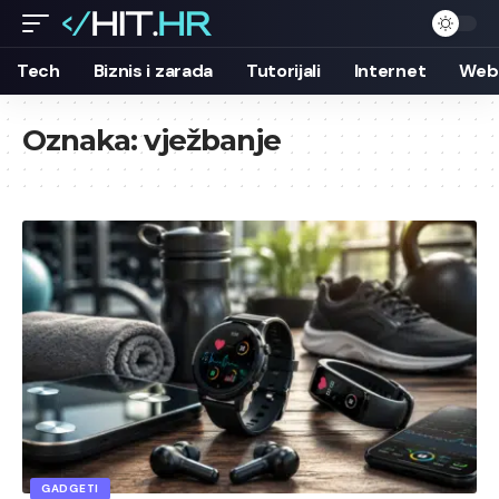
Tech
Biznis i zarada
Tutorijali
Internet
Web 
Oznaka:
vježbanje
GADGETI