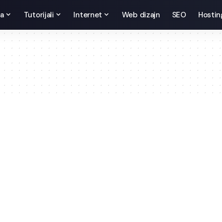
da
Tutorijali
Internet
Web dizajn
SEO
Hostin