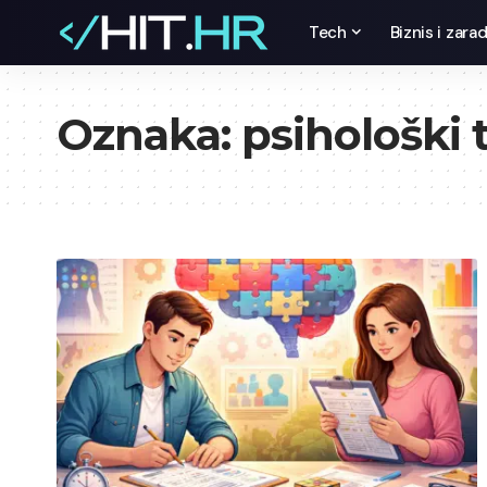
Tech
Biznis i zara
Oznaka:
psihološki 