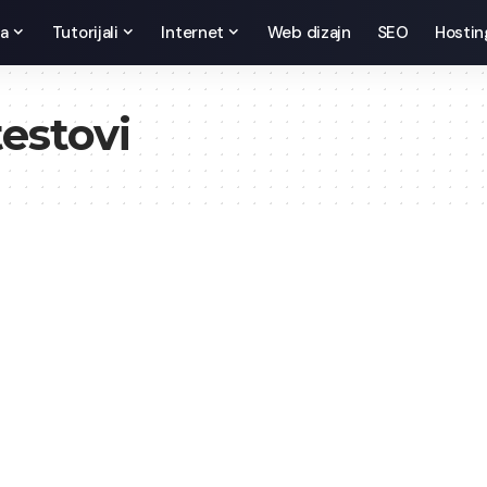
da
Tutorijali
Internet
Web dizajn
SEO
Hostin
testovi