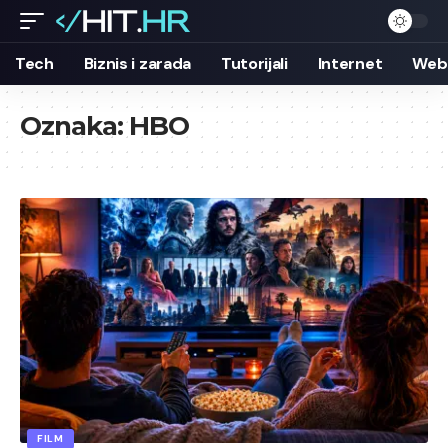
Tech
Biznis i zarada
Tutorijali
Internet
Web 
Oznaka:
HBO
FILM