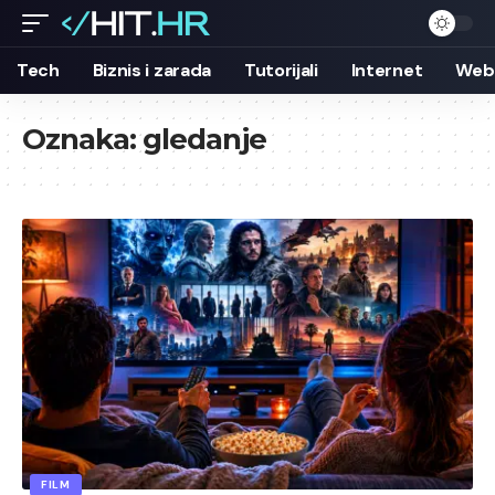
Tech
Biznis i zarada
Tutorijali
Internet
Web 
Oznaka:
gledanje
FILM