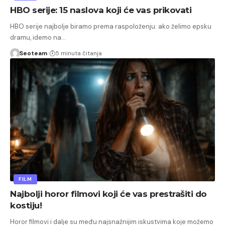
HBO serije: 15 naslova koji će vas prikovati
HBO serije najbolje biramo prema raspoloženju: ako želimo epsku
dramu, idemo na…
Seoteam
5 minuta čitanja
FILM
Najbolji horor filmovi koji će vas prestrašiti do
kostiju!
Horor filmovi i dalje su među najsnažnijim iskustvima koje možemo