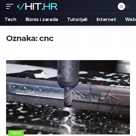
Tech
Biznis i zarada
Tutorijali
Internet
Web 
Oznaka:
cnc
TECH