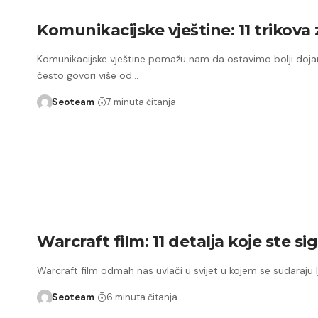
Komunikacijske vještine: 11 trikova 
Komunikacijske vještine pomažu nam da ostavimo bolji dojam
često govori više od…
Seoteam
7 minuta čitanja
Warcraft film: 11 detalja koje ste si
Warcraft film odmah nas uvlači u svijet u kojem se sudaraju lju
Seoteam
6 minuta čitanja