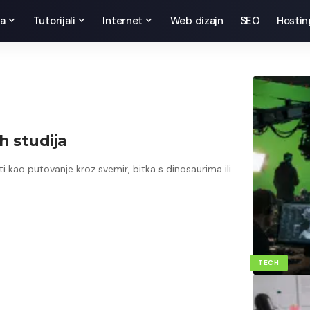
da
Tutorijali
Internet
Web dizajn
SEO
Hostin
ih studija
i kao putovanje kroz svemir, bitka s dinosaurima ili
TECH