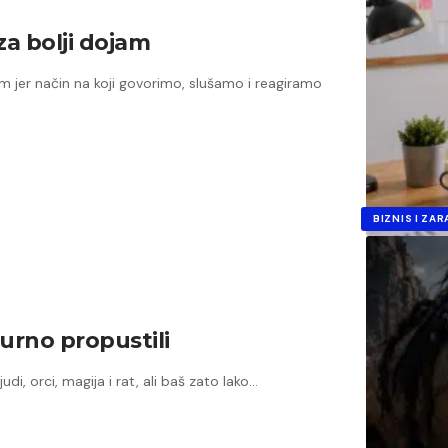
za bolji dojam
 jer način na koji govorimo, slušamo i reagiramo
BIZNIS I ZA
gurno propustili
di, orci, magija i rat, ali baš zato lako…