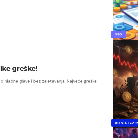
SEO
like greške!
mo hladne glave i bez zaletavanja. Najveće greške
BIZNIS I ZA