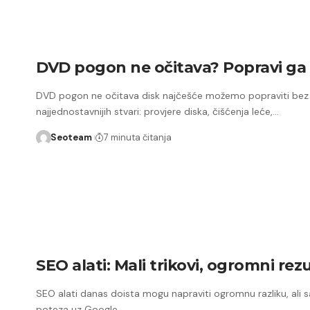
DVD pogon ne očitava? Popravi ga
DVD pogon ne očitava disk najčešće možemo popraviti bez
najjednostavnijih stvari: provjere diska, čišćenja leće,…
Seoteam
7 minuta čitanja
SEO alati: Mali trikovi, ogromni rezu
SEO alati danas doista mogu napraviti ogromnu razliku, ali 
poteza uz Google…