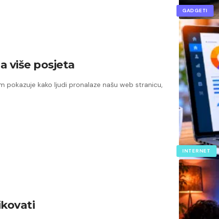
GADGETI
za više posjeta
am pokazuje kako ljudi pronalaze našu web stranicu,
INTERNET
ikovati