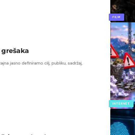
FILM
h grešaka
jna jasno definiramo cilj, publiku, sadržaj,
INTERNET