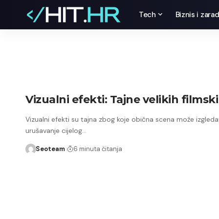
Tech
Biznis i zara
Vizualni efekti: Tajne velikih filmsk
Vizualni efekti su tajna zbog koje obična scena može izgledat
urušavanje cijelog…
Seoteam
6 minuta čitanja