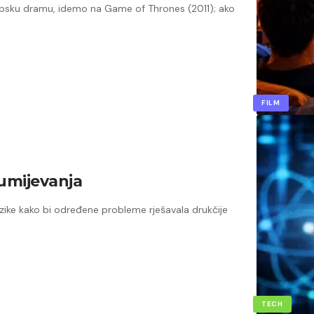
 epsku dramu, idemo na Game of Thrones (2011); ako
FILM
zumijevanja
izike kako bi određene probleme rješavala drukčije
TECH