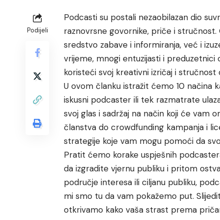
Podcasti su postali nezaobilazan dio su
raznovrsne govornike, priče i stručnost.
Podijeli
sredstvo zabave i informiranja, već i iz
vrijeme, mnogi entuzijasti i preduzetnic
koristeći svoj kreativni izričaj i stručnost
U ovom članku istražit ćemo 10 načina ka
iskusni podcaster ili tek razmatrate ulaz
svoj glas i sadržaj na način koji će vam 
članstva do crowdfunding kampanja i lice
strategije koje vam mogu pomoći da svoj
Pratit ćemo korake uspješnih podcastera 
da izgradite vjernu publiku i pritom ostva
područje interesa ili ciljanu publiku, po
mi smo tu da vam pokažemo put. Slijedit
otkrivamo kako vaša strast prema priča