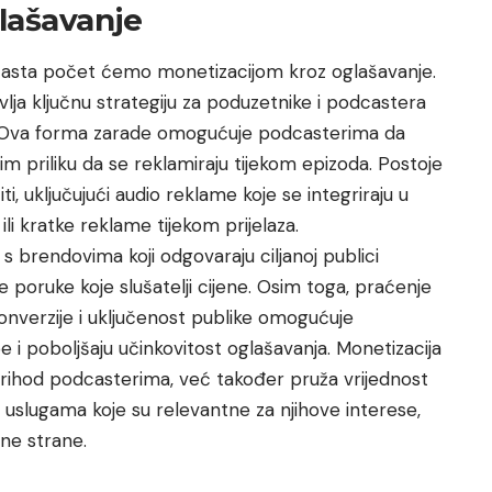
glašavanje
dcasta počet ćemo monetizacijom kroz oglašavanje.
ja ključnu strategiju za poduzetnike i podcastera
ija. Ova forma zarade omogućuje podcasterima da
m priliku da se reklamiraju tijekom epizoda. Postoje
ti, uključujući audio reklame koje se integriraju u
li kratke reklame tijekom prijelaza.
 s brendovima koji odgovaraju ciljanoj publici
 poruke koje slušatelji cijene. Osim toga, praćenje
onverzije i uključenost publike omogućuje
 i poboljšaju učinkovitost oglašavanja. Monetizacija
ihod podcasterima, već također pruža vrijednost
i uslugama koje su relevantne za njihove interese,
ene strane.