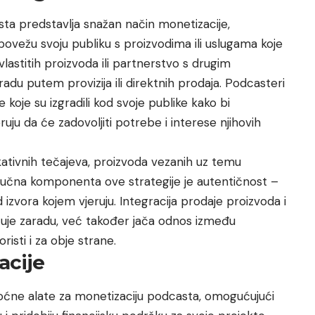
ta predstavlja snažan način monetizacije,
vežu svoju publiku s proizvodima ili uslugama koje
vlastitih proizvoda ili partnerstvo s drugim
du putem provizija ili direktnih prodaja. Podcasteri
e koje su izgradili kod svoje publike kako bi
eruju da će zadovoljiti potrebe i interese njihovih
kativnih tečajeva, proizvoda vezanih uz temu
Ključna komponenta ove strategije je autentičnost –
 izvora kojem vjeruju. Integracija prodaje proizvoda i
je zaradu, već također jača odnos između
risti i za obje strane.
acije
oćne alate za monetizaciju podcasta, omogućujući