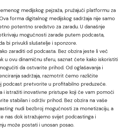
vremenog medijskog pejzaža, pružajući platformu za
 Ova forma digitalnog medijskog sadržaja nije samo
uzetno potentno
sredstvo za zaradu
. U današnje
i otkrivaju mogućnosti zarade putem podcasta,
 da bi privukli slušatelje i sponzore.
ko zaraditi od podcasta. Bez obzira jeste li već
ak u ovu dinamičnu sferu, saznat ćete kako iskoristiti
omogućiti da ostvarite prihod. Od oglašavanja i
nciranja sadržaja, razmotrit ćemo različite
 podcast pretvorite u profitabilno preduzeće.
i istražiti inovativne pristupe koji će vam pomoći
rite stabilan i održiv prihod. Bez obzira na vaše
dcasting nudi bezbroj mogućnosti za monetizaciju, a
e nas dok istražujemo svijet podcastinga i
nju može postati i unosan posao.