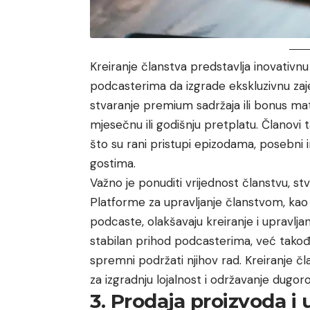
Kreiranje članstva predstavlja inovativn
podcasterima da izgrade ekskluzivnu zaj
stvaranje premium sadržaja ili bonus mate
mjesečnu ili godišnju pretplatu. Članovi
što su rani pristupi epizodama, posebni i
gostima.
Važno je ponuditi vrijednost članstvu, st
Platforme za upravljanje članstvom,
kao
podcaste, olakšavaju kreiranje i upravlj
stabilan prihod podcasterima, već takođe
spremni podržati njihov rad. Kreiranje čl
za izgradnju lojalnost i održavanje dugo
3. Prodaja proizvoda i 