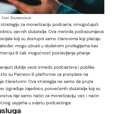
Foto: Shutterstock
u strategiju za monetizaciju podcasta, omogućujući
ednicu vjernih slušatelja. Ova metoda podrazumijeva
rijala koji su dostupni samo članovima koji plaćaju
 također mogu uživati u dodatnim privilegijama kao
ntervjui ili čak mogućnost postavljanja pitanja
varajući dublje veze između podcastera i publike.
 što su Patreon
ili platforme za pretplate na
anje članstvom. Ova strategija ne samo da pruža
r izgrađuje zajednicu posvećenih slušatelja koji su
anstva nije samo način za monetizaciju, već i način
ročnog uspjeha u svijetu podcastinga.
usluga