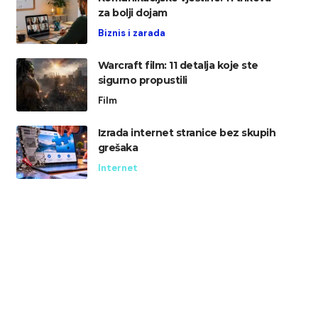
za bolji dojam
Biznis i zarada
Warcraft film: 11 detalja koje ste
sigurno propustili
Film
Izrada internet stranice bez skupih
grešaka
Internet