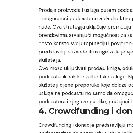
Prodaja proizvoda i usluga putem podcas
omogućujući podcasterima da direktno po
nude. Ova strategija uključuje promociju 
brendovima, stvarajući mogućnost za zara
često koriste svoju reputaciju i povjerenj
predstavili proizvode ili usluge za koje vj
slušatelja.
Ovo može uključivati prodaju knjiga, edu
podcasta, ili čak konzultantske usluge. 
slušatelji cijene preporuke koje dolaze od
usluga na podcastu ne samo da omoguću
podcastera i njegove publike, pružajući ko
4. Crowdfunding i don
Crowdfunding i donacije predstavljaju m