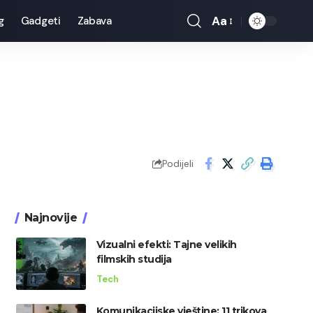
Aa
g
Gadgeti
Zabava
Font
Resizer
Podijeli
Najnovije
Vizualni efekti: Tajne velikih
filmskih studija
Tech
Komunikacijske vještine: 11 trikova