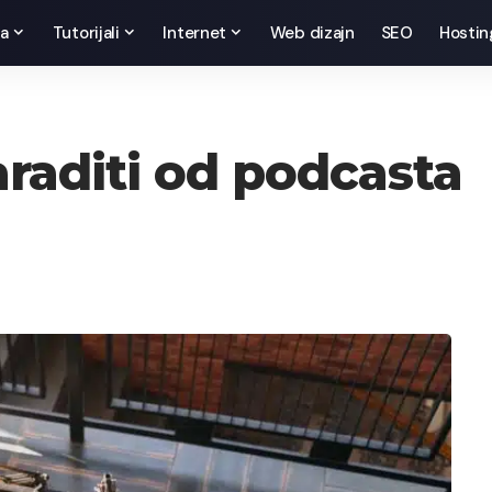
da
Tutorijali
Internet
Web dizajn
SEO
Hostin
araditi od podcasta