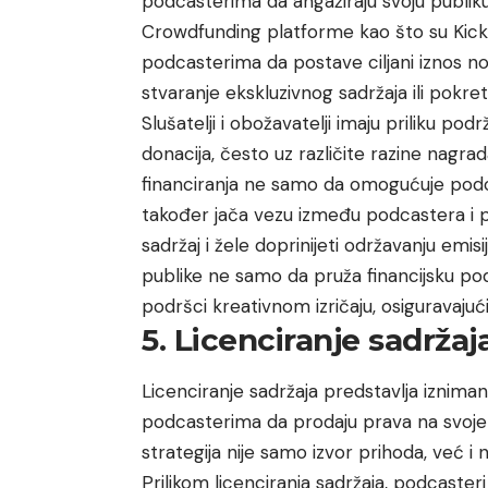
podcasterima da angažiraju svoju publiku 
Crowdfunding platforme kao što su Kicks
podcasterima da postave ciljani iznos no
stvaranje ekskluzivnog sadržaja ili pokret
Slušatelji i obožavatelji imaju priliku po
donacija, često uz različite razine nagrad
financiranja ne samo da omogućuje podca
također jača vezu između podcastera i pub
sadržaj i žele doprinijeti održavanju emis
publike ne samo da pruža financijsku pod
podršci kreativnom izričaju, osiguravajući
5. Licenciranje sadržaj
Licenciranje sadržaja predstavlja iznim
podcasterima da prodaju prava na svoje 
strategija nije samo izvor prihoda, već i 
Prilikom licenciranja sadržaja, podcaste