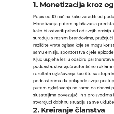
1. Monetizacija kroz o
Popis od 10 načina kako zaraditi od po
Monetizacija putem oglašavanja predstavl
kako bi ostvarili prihod od svojih emis
surađuju s raznim brendovima, pružajući i
različite vrste oglasa koje se mogu koristi
samu emisiju, sponzorstva cijele epizode i
Ključ uspjeha leži u odabiru partnerstava
podcasta, stvarajući autentične reklamne
rezultata oglašavanja kao što su stopa k
podcasterima da prilagode svoje pristupe
putem oglašavanja ne samo da donosi pr
slušateljima povezujući ih s proizvodima 
stvarajući dobitnu situaciju za sve uključ
2. Kreiranje članstva