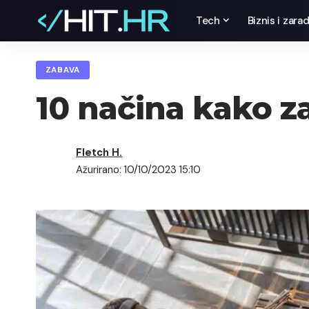
Tech
Biznis i zara
ZABAVA
10 načina kako z
Fletch H.
Ažurirano: 10/10/2023 15:10