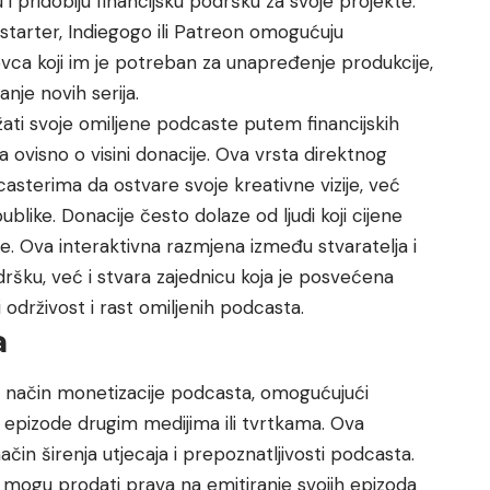
i pridobiju financijsku podršku za svoje projekte.
tarter, Indiegogo ili Patreon omogućuju
vca koji im je potreban za unapređenje produkcije,
anje novih serija.
držati svoje omiljene podcaste putem financijskih
a ovisno o visini donacije. Ova vrsta direktnog
sterima da ostvare svoje kreativne vizije, već
like. Donacije često dolaze od ljudi koji cijene
ije. Ova interaktivna razmjena između stvaratelja i
ršku, već i stvara zajednicu koja je posvećena
 održivost i rast omiljenih podcasta.
a
an način monetizacije podcasta, omogućujući
epizode drugim medijima ili tvrtkama. Ova
način širenja utjecaja i prepoznatljivosti podcasta.
ri mogu prodati prava na emitiranje svojih epizoda